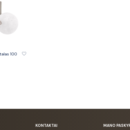
talas 100
urrent
rice
s:
4,85 €.
KONTAKTAI
MANO PASKY