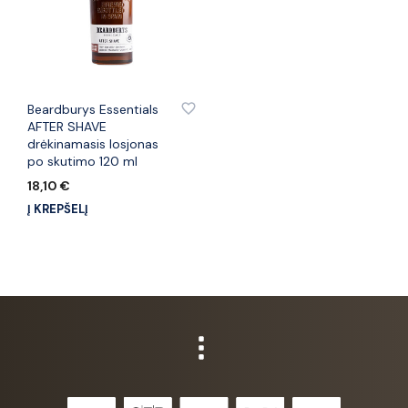
PRIDĖTI PRIE PATINKANČIŲ PREKIŲ
Beardburys Essentials
AFTER SHAVE
drėkinamasis losjonas
po skutimo 120 ml
18,10
€
Į KREPŠELĮ