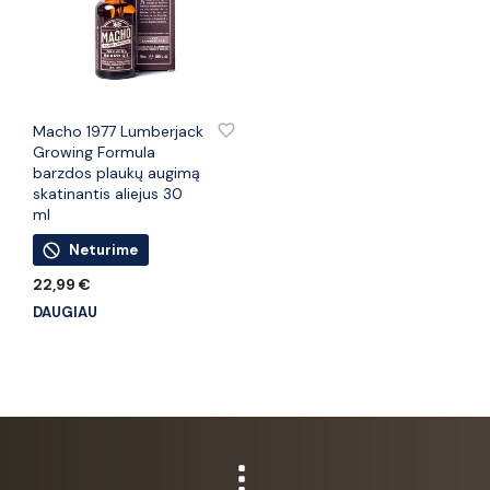
PRIDĖTI PRIE PATINKANČIŲ PREKIŲ
Macho 1977 Lumberjack
Growing Formula
barzdos plaukų augimą
skatinantis aliejus 30
ml
Neturime
22,99
€
DAUGIAU