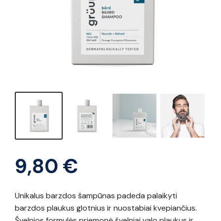
9,80
€
Unikalus barzdos šampūnas padeda palaikyti
barzdos plaukus glotnius ir nuostabiai kvepiančius.
Švelnios formulės priemonė švelniai valo plaukus ir