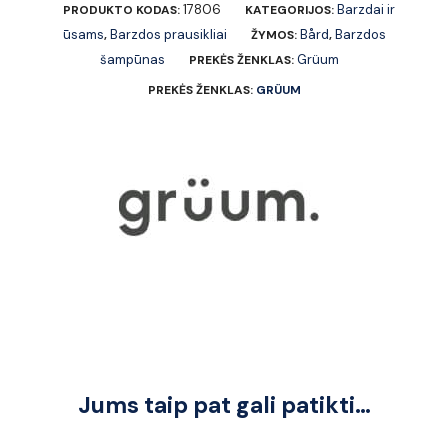
17806
Barzdai ir
PRODUKTO KODAS:
KATEGORIJOS:
ūsams
Barzdos prausikliai
Bård
Barzdos
,
ŽYMOS:
,
šampūnas
Grüum
PREKĖS ŽENKLAS:
PREKĖS ŽENKLAS:
GRÜUM
Jums taip pat gali patikti…