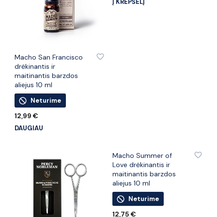
Į KREPŠELĮ
PRIDĖTI PRIE PATINKANČIŲ PREKIŲ
Macho San Francisco
drėkinantis ir
maitinantis barzdos
aliejus 10 ml
Neturime
12,99
€
DAUGIAU
PRIDĖTI PRIE PATINKANČIŲ PREKIŲ
Macho Summer of
Love drėkinantis ir
maitinantis barzdos
aliejus 10 ml
Neturime
12,75
€