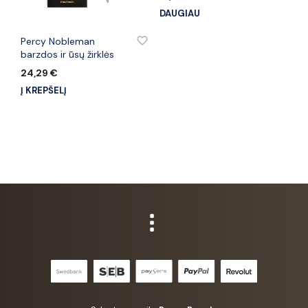
DAUGIAU
PRIDĖTI PRIE PATINKANČIŲ PREKIŲ
Percy Nobleman
barzdos ir ūsų žirklės
24,29
€
Į KREPŠELĮ