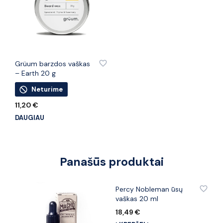
PRIDĖTI PRIE PATINKANČIŲ PREKIŲ
Grüum barzdos vaškas
– Earth 20 g
Neturime
11,20
€
DAUGIAU
Panašūs produktai
PRIDĖTI PRIE PATINKANČIŲ PREKIŲ
Percy Nobleman ūsų
vaškas 20 ml
18,49
€