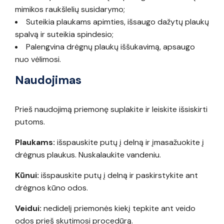
mimikos raukšlelių susidarymo;
Suteikia plaukams apimties, išsaugo dažytų plaukų
spalvą ir suteikia spindesio;
Palengvina drėgnų plaukų iššukavimą, apsaugo
nuo vėlimosi.
Naudojimas
Prieš naudojimą priemonę suplakite ir leiskite išsiskirti
putoms.
Plaukams:
išspauskite putų į delną ir įmasažuokite į
drėgnus plaukus. Nuskalaukite vandeniu.
Kūnui:
išspauskite putų į delną ir paskirstykite ant
drėgnos kūno odos.
Veidui:
nedidelį priemonės kiekį tepkite ant veido
odos prieš skutimosi procedūrą.