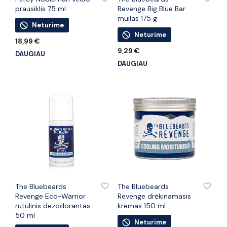
prausiklis 75 ml
Revenge Big Blue Bar
muilas 175 g
Neturime
Neturime
18,99
€
9,29
€
DAUGIAU
DAUGIAU
PRIDĖTI PRIE PATINKANČIŲ PREKIŲ
PRIDĖTI PRIE PATINKANČIŲ PREKIŲ
The Bluebeards
The Bluebeards
Revenge Eco-Warrior
Revenge drėkinamasis
rutulinis dezodorantas
kremas 150 ml
50 ml
Neturime