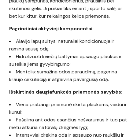
plaukų šampūnas, kondicionierius, prausiklis bei
skutimosi gelis. Ji puikiai tiks einant į sporto salę, ar
bet kur kitur, kur reikalingos kelios priemonės.
Pagrindiniai aktyvieji komponentai:
Alavijo lapų sultys: natūraliai kondicionuoja ir
ramina sausą odą;
Hidrolizuoti kviečių baltymai: apsaugo plaukus ir
suteikia jiems gyvybingumo;
Mentolis: sumažina odos paraudimą, pagerina
kraujo cirkuliaciją ir atgaivina pavargusią odą.
Išskirtinės daugiafunkcės priemonės savybės:
Viena prabangi priemonė skirta plaukams, veidui ir
kūnui;
Pašalina ant odos esančius nešvarumus ir tuo pat
metu atkuria natūralų drėgmės lygį;
Intensyviai drėkina odą ir apsaugo nuo raukšlių ir