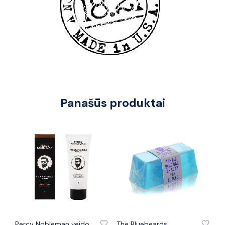
Panašūs produktai
PRIDĖTI PRIE PATINKANČIŲ PREKIŲ
PRIDĖTI PRIE PATINKANČIŲ PREKIŲ
Percy Nobleman veido
The Bluebeards