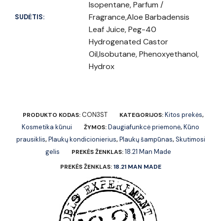
Isopentane, Parfum /
Fragrance,Aloe Barbadensis
SUDĖTIS:
Leaf Juice, Peg-40
Hydrogenated Castor
Oil,Isobutane, Phenoxyethanol,
Hydrox
CON3ST
Kitos prekės
PRODUKTO KODAS:
KATEGORIJOS:
,
Kosmetika kūnui
Daugiafunkcė priemonė
Kūno
ŽYMOS:
,
prausiklis
Plaukų kondicionierius
Plaukų šampūnas
Skutimosi
,
,
,
gelis
18.21 Man Made
PREKĖS ŽENKLAS:
PREKĖS ŽENKLAS:
18.21 MAN MADE