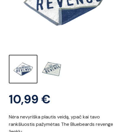
10,99
€
Nėra nevyriška plautis veidą, ypač kai tavo
rankšluostis pažymėtas The Bluebeards revenge
ženklu.