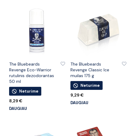
PRIDĖTI PRIE PATINKANČIŲ PREKIŲ
PRIDĖTI PRIE PATINKANČIŲ PREKIŲ
The Bluebeards
The Bluebeards
Revenge Eco-Warrior
Revenge Classic Ice
rutulinis dezodorantas
muilas 175 g
50 ml
Neturime
Neturime
9,29
€
8,29
€
DAUGIAU
DAUGIAU