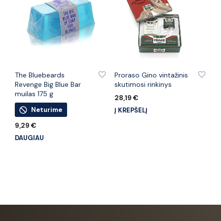
PRIDĖTI PRIE PATINKANČIŲ PREKIŲ
PRIDĖTI PRIE PATINKANČIŲ PREKIŲ
The Bluebeards
Proraso Gino vintažinis
Revenge Big Blue Bar
skutimosi rinkinys
muilas 175 g
28,19
€
Neturime
Į KREPŠELĮ
9,29
€
DAUGIAU