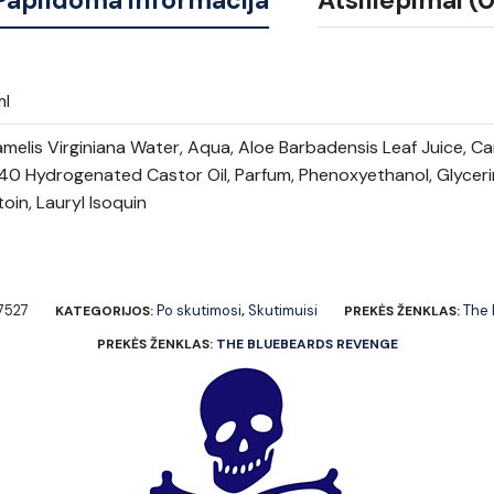
Papildoma informacija
Atsiliepimai (0
ml
elis Virginiana Water, Aqua, Aloe Barbadensis Leaf Juice, Ca
0 Hydrogenated Castor Oil, Parfum, Phenoxyethanol, Glycerin
toin, Lauryl Isoquin
7527
Po skutimosi
Skutimuisi
The
KATEGORIJOS:
,
PREKĖS ŽENKLAS:
PREKĖS ŽENKLAS:
THE BLUEBEARDS REVENGE