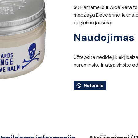
Su Hamamelio ir Aloe Vera for
medžiaga Decelerine, lėtina b
deginimo jausmą.
Naudojimas
Užtepkite nedidelį kiekį balz
nuraminsite ir atgaivinsite od
Neturime