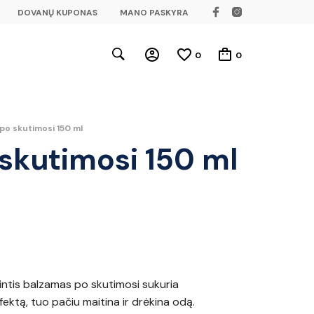
DOVANŲ KUPONAS
MANO PASKYRA
0
0
o skutimosi 150 ml
skutimosi 150 ml
intis balzamas po skutimosi sukuria
ektą, tuo pačiu maitina ir drėkina odą.