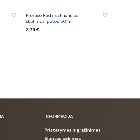
IŲ
PRIDĖTI PRIE PATINKANČIŲ PREKIŲ
Proraso Red maitinančios
skutimosi putos 50 ml
3,79
€
Į KREPŠELĮ
RA
INFORMACIJA
Pristatymas ir grąžinimas
Siuntos sekimas