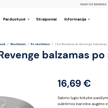
SIUNTOS SEKIMAS
Parduotuvė
Straipsniai
Informacija
uvė
/
Skutimuisi
/
Po skutimosi
/
The Bluebeards Revenge balzamas p
Revenge balzamas po 
16,69
€
Salono lygio kokybe pasižym
sulėtintos barzdos augimo ef