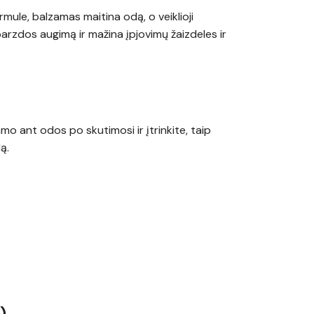
mule, balzamas maitina odą, o veiklioji
arzdos augimą ir mažina įpjovimų žaizdeles ir
amo ant odos po skutimosi ir įtrinkite, taip
ą.