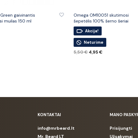
 PRIE PATINKANČIŲ PREKIŲ
PRIDĖTI PRIE PATINKANČIŲ PREK
 Green gaivinantis
Omega OM10051 skutimosi
si muilas 150 ml
šepetėlis 100% šerno šeriai
Akcija!
ELĮ
Neturime
Original
Current
5,50
€
4,95
€
price
price
DAUGIAU
was:
is:
5,50 €.
4,95 €.
KONTAKTAI
MANO PASKY
info@mrbeard.lt
Prisijungti
Mr. Beard LT
Užsakymai