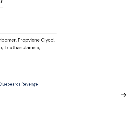
)
rbomer, Propylene Glycol,
, Triethanolamine,
 Bluebeards Revenge