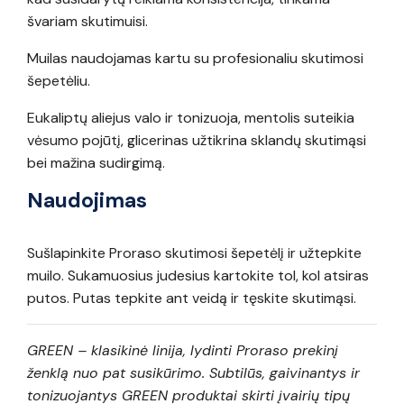
švariam skutimuisi.
Muilas naudojamas kartu su profesionaliu skutimosi
šepetėliu.
Eukaliptų aliejus valo ir tonizuoja, mentolis suteikia
vėsumo pojūtį, glicerinas užtikrina sklandų skutimąsi
bei mažina sudirgimą.
Naudojimas
Sušlapinkite Proraso skutimosi šepetėlį ir užtepkite
muilo. Sukamuosius judesius kartokite tol, kol atsiras
putos. Putas tepkite ant veidą ir tęskite skutimąsi.
GREEN – klasikinė linija, lydinti Proraso prekinį
ženklą nuo pat susikūrimo. Subtilūs, gaivinantys ir
tonizuojantys GREEN produktai skirti įvairių tipų