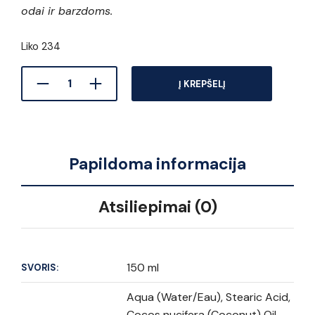
odai ir barzdoms.
Liko 234
Į KREPŠELĮ
Papildoma informacija
Atsiliepimai (0)
150 ml
SVORIS:
Aqua (Water/Eau), Stearic Acid,
Cocos nucifera (Coconut) Oil,