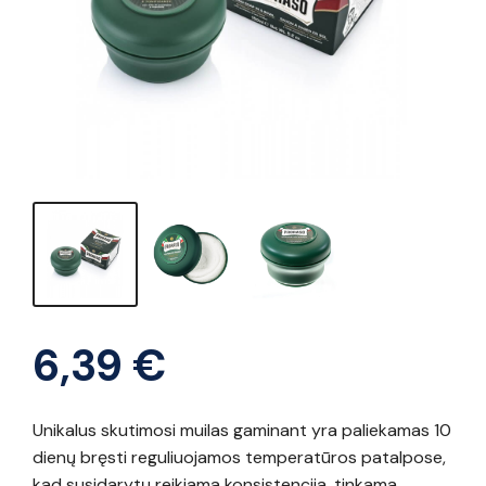
6,39
€
Unikalus skutimosi muilas gaminant yra paliekamas 10
dienų bręsti reguliuojamos temperatūros patalpose,
kad susidarytų reikiama konsistencija, tinkama