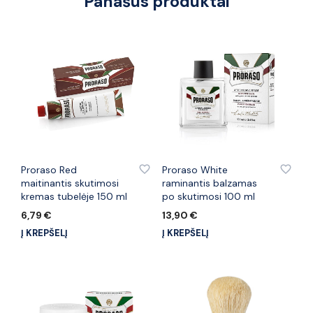
Panašūs produktai
PRIDĖTI PRIE PATINKANČIŲ PREKIŲ
PRIDĖTI PRIE PATINKANČIŲ PREKIŲ
Proraso Red
Proraso White
maitinantis skutimosi
raminantis balzamas
kremas tubelėje 150 ml
po skutimosi 100 ml
6,79
€
13,90
€
Į KREPŠELĮ
Į KREPŠELĮ