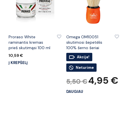
PRIDĖTI PRIE PATINKANČIŲ PREKIŲ
PRIDĖTI PRIE PATINKANČIŲ PREKIŲ
Proraso White
Omega OM10051
raminantis kremas
skutimosi šepetėlis
prieš skutimąsi 100 ml
100% šerno šeriai
10,59
€
Akcija!
Į KREPŠELĮ
Neturime
Original
Curr
4,95
€
5,50
€
price
pric
was:
is:
DAUGIAU
5,50 €.
4,95 