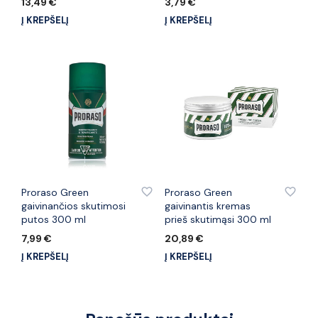
13,49
€
3,79
€
Į KREPŠELĮ
Į KREPŠELĮ
PRIDĖTI PRIE PATINKANČIŲ PREKIŲ
PRIDĖTI PRIE PATINKANČIŲ PREKIŲ
Proraso Green
Proraso Green
gaivinančios skutimosi
gaivinantis kremas
putos 300 ml
prieš skutimąsi 300 ml
7,99
€
20,89
€
Į KREPŠELĮ
Į KREPŠELĮ