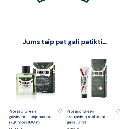
Jums taip pat gali patikti…
PRIDĖTI PRIE PATINKANČIŲ PREKIŲ
PRIDĖTI PRIE PATINKANČIŲ PREKIŲ
Proraso Green
Proraso Green
gaivinantis losjonas po
kraujavimą stabdantis
skutimosi 100 ml
gelis 10 ml