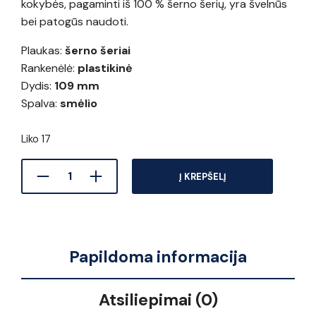
kokybės, pagaminti iš 100 % šerno šerių, yra švelnūs
bei patogūs naudoti.
Plaukas:
šerno šeriai
Rankenėlė:
plastikinė
Dydis:
109 mm
Spalva:
smėlio
Liko 17
Į KREPŠELĮ
Papildoma informacija
Atsiliepimai (0)