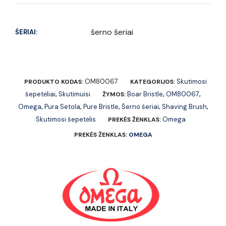
šerno šeriai
ŠERIAI:
OM80067
Skutimosi
PRODUKTO KODAS:
KATEGORIJOS:
šepetėliai
Skutimuisi
Boar Bristle
OM80067
,
ŽYMOS:
,
,
Omega
Pura Setola
Pure Bristle
Šerno šeriai
Shaving Brush
,
,
,
,
,
Skutimosi šepetėlis
Omega
PREKĖS ŽENKLAS:
PREKĖS ŽENKLAS:
OMEGA