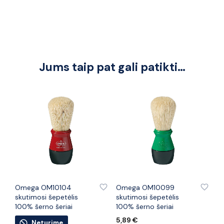
Jums taip pat gali patikti…
PRIDĖTI PRIE PATINKANČIŲ PREKIŲ
PRIDĖTI PRIE PATINKANČIŲ PREKIŲ
Omega OM10104
Omega OM10099
skutimosi šepetėlis
skutimosi šepetėlis
100% šerno šeriai
100% šerno šeriai
5,89
€
Neturime