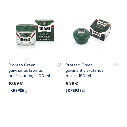
PRIDĖTI PRIE PATINKANČIŲ PREKIŲ
PRIDĖTI PRIE PATINKANČIŲ PREKIŲ
Proraso Green
Proraso Green
gaivinantis kremas
gaivinantis skutimosi
prieš skutimąsi 100 ml
muilas 150 ml
10,59
€
6,39
€
Į KREPŠELĮ
Į KREPŠELĮ