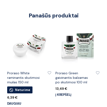
Panašūs produktai
PRIDĖTI PRIE PATINKANČIŲ PREKIŲ
PRIDĖTI PRIE PATINKANČIŲ PREKIŲ
Proraso White
Proraso Green
raminantis skutimosi
gaivinantis balzamas
muilas 150 ml
po skutimosi 100 ml
13,49
€
Neturime
Į KREPŠELĮ
6,39
€
DAUGIAU