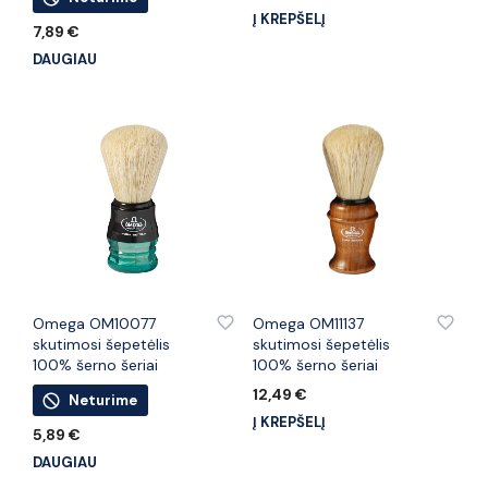
Į KREPŠELĮ
7,89
€
DAUGIAU
PRIDĖTI PRIE PATINKANČIŲ PREKIŲ
PRIDĖTI PRIE PATINKANČIŲ PREKIŲ
Omega OM10077
Omega OM11137
skutimosi šepetėlis
skutimosi šepetėlis
100% šerno šeriai
100% šerno šeriai
12,49
€
Neturime
Į KREPŠELĮ
5,89
€
DAUGIAU