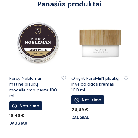
Panašūs produktai
PRIDĖTI PRIE PATINKANČIŲ PREKIŲ
PRIDĖTI PRIE PATINKANČIŲ PREKIŲ
Percy Nobleman
O’right PureMEN plaukų
matinė plaukų
ir veido odos kremas
modeliavimo pasta 100
100 ml
ml
Neturime
Neturime
24,49
€
18,49
€
DAUGIAU
DAUGIAU