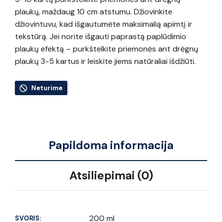
plaukų, maždaug 10 cm atstumu. Džiovinkite
džiovintuvu, kad išgautumėte maksimalią apimtį ir
tekstūrą. Jei norite išgauti paprastą paplūdimio
plaukų efektą – purkštelkite priemonės ant drėgnų
plaukų 3-5 kartus ir leiskite jiems natūraliai išdžiūti.
Neturime
Papildoma informacija
Atsiliepimai (0)
200 ml
SVORIS: