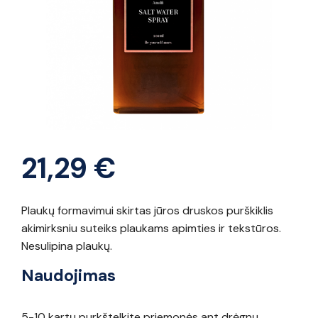
21,29
€
Plaukų formavimui skirtas jūros druskos purškiklis
akimirksniu suteiks plaukams apimties ir tekstūros.
Nesulipina plaukų.
Naudojimas
5-10 kartų purkštelkite priemonės ant drėgnų