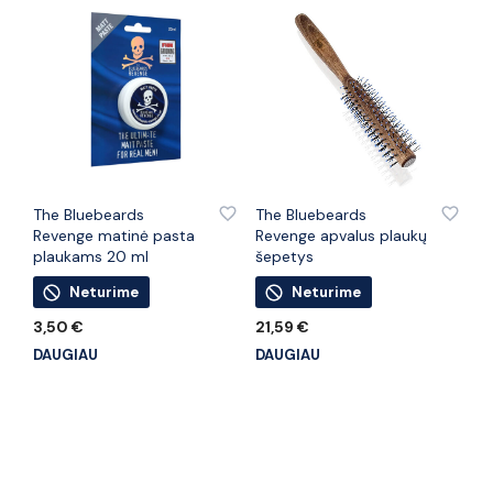
PRIDĖTI PRIE PATINKANČIŲ PREKIŲ
PRIDĖTI PRIE PATINKANČIŲ PREKIŲ
The Bluebeards
The Bluebeards
Revenge matinė pasta
Revenge apvalus plaukų
plaukams 20 ml
šepetys
Neturime
Neturime
3,50
€
21,59
€
DAUGIAU
DAUGIAU