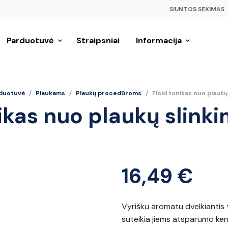
SIUNTOS SEKIMAS
Parduotuvė
Straipsniai
Informacija
duotuvė
/
Plaukams
/
Plaukų procedūroms
/
Floid tonikas nuo plaukų
ikas nuo plaukų slink
16,49
€
Vyrišku aromatu dvelkiantis t
suteikia jiems atsparumo ken