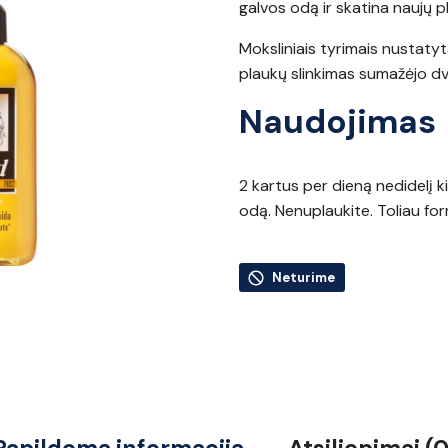
galvos odą ir skatina naujų 
Moksliniais tyrimais nustat
plaukų slinkimas sumažėjo dv
Naudojimas
2 kartus per dieną nedidelį k
odą. Nenuplaukite. Toliau fo
Neturime