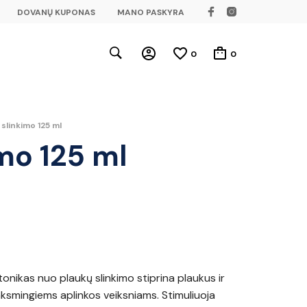
DOVANŲ KUPONAS
MANO PASKYRA
0
0
 slinkimo 125 ml
imo 125 ml
onikas nuo plaukų slinkimo stiprina plaukus ir
ksmingiems aplinkos veiksniams. Stimuliuoja