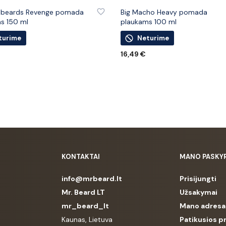
 PRIE PATINKANČIŲ PREKIŲ
PRIDĖTI PRIE PATINKANČIŲ PREK
ebeards Revenge pomada
Big Macho Heavy pomada
s 150 ml
plaukams 100 ml
turime
Neturime
16,49
€
U
DAUGIAU
KONTAKTAI
MANO PASKY
info@mrbeard.lt
Prisijungti
Mr. Beard LT
Užsakymai
mr_beard_lt
Mano adresa
Kaunas, Lietuva
Patikusios p