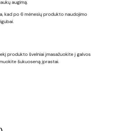
plaukų augimą.
yta, kad po 6 mėnesių produkto naudojimo
igubai.
iekį produkto švelniai įmasažuokite į galvos
rmuokite šukuoseną įprastai.