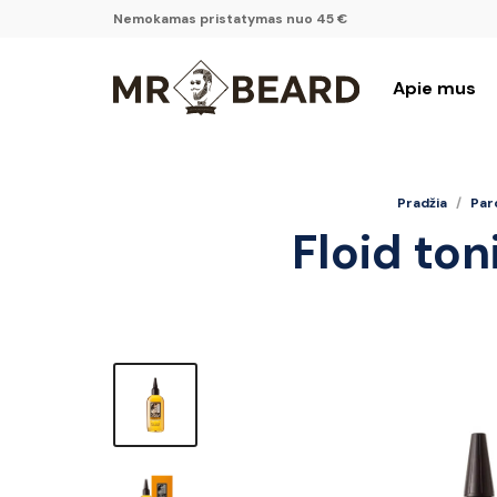
Nemokamas pristatymas nuo 45 €
Apie mus
Pradžia
/
Par
Floid ton