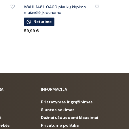
IŲ
PRIDĖTI PRIE PATINKANČIŲ PREKIŲ
WAHL 1481-0460 plaukų kirpimo
mašinėlė įkraunama
Neturime
59,99
€
DAUGIAU
RA
INFORMACIJA
Pristatymas ir grąžinimas
Siuntos sekimas
i
Dažnai užduodami klausimai
rekės
Privatumo politika