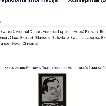
Papildoma informacija
Atsiliepimai (0
l
(water), Alcohol Denat., Humulus Lupulus (Hops) Extract, Rosm
mary) Leaf Extract, Silanediol Salicylate, Swertia Japonica E
rance), Hexyl Cinnamal
Plaukams
Plaukų procedūroms
Fl
KATEGORIJOS:
,
PREKĖS ŽENKLAS: