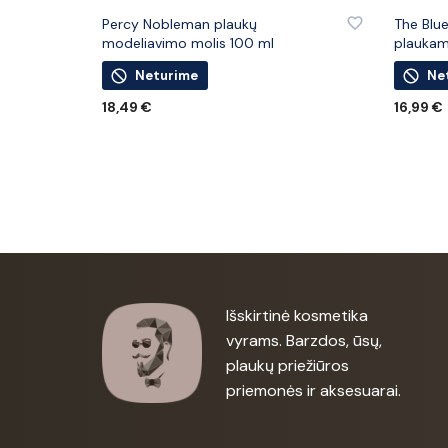
PRIDĖTI PRIE PATINKANČIŲ PREKIŲ
PRIDĖTI
Percy Nobleman plaukų
The Blu
modeliavimo molis 100 ml
plaukam
Neturime
Ne
18,49
€
16,99
€
DAUGIAU
DAUGIA
Išskirtinė kosmetika
vyrams. Barzdos, ūsų,
plaukų priežiūros
priemonės ir aksesuarai.