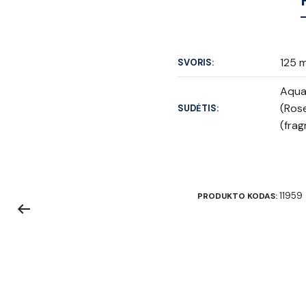
125 m
SVORIS:
Aqua 
(Rose
SUDĖTIS:
(frag
11959
PRODUKTO KODAS: