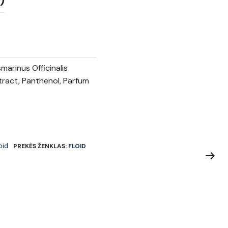
)
arinus Officinalis
xtract, Panthenol, Parfum
oid
PREKĖS ŽENKLAS:
FLOID