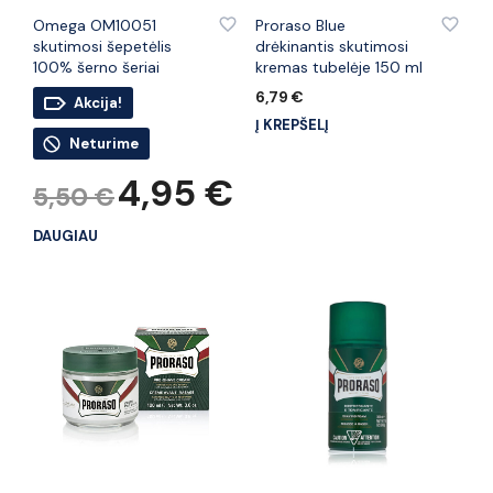
PRIDĖTI PRIE PATINKANČIŲ PREKIŲ
PRIDĖTI PRIE PATINKANČIŲ PREKIŲ
Omega OM10051
Proraso Blue
skutimosi šepetėlis
drėkinantis skutimosi
100% šerno šeriai
kremas tubelėje 150 ml
6,79
€
Akcija!
Į KREPŠELĮ
Neturime
Original
Current
4,95
€
5,50
€
price
price
was:
is:
DAUGIAU
5,50 €.
4,95 €.
PRIDĖTI PRIE PATINKANČIŲ PREKIŲ
PRIDĖTI PRIE PATINKANČIŲ PREKIŲ