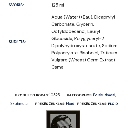
125 ml
SVORIS:
Aqua (Water) (Eau), Dicaprylyl
Carbonate, Glycerin,
Octyldodecanol, Lauryl
Glucoside, Polyglyceryl-2
SUDĖTIS:
Dipolyhydroxystearate, Sodium
Polyacrylate, Bisabolol, Triticum
Vulgare (Wheat) Germ Extract,
Came
10525
Po skutimosi
PRODUKTO KODAS:
KATEGORIJOS:
,
Skutimuisi
Floid
PREKĖS ŽENKLAS:
PREKĖS ŽENKLAS:
FLOID