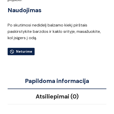
Naudojimas
Po skutimosi nedidelį balzamo kiekį pirštais
paskirstykite barzdos ir kaklo srityje, masažuokite,
kol įsigers į odą.
Neturime
Papildoma informacija
Atsiliepimai (0)