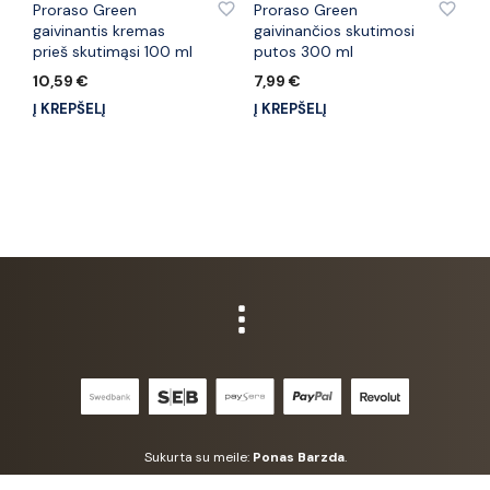
Proraso Green
Proraso Green
gaivinantis kremas
gaivinančios skutimosi
prieš skutimąsi 100 ml
putos 300 ml
10,59
€
7,99
€
Į KREPŠELĮ
Į KREPŠELĮ
Sukurta su meile:
Ponas Barzda
.